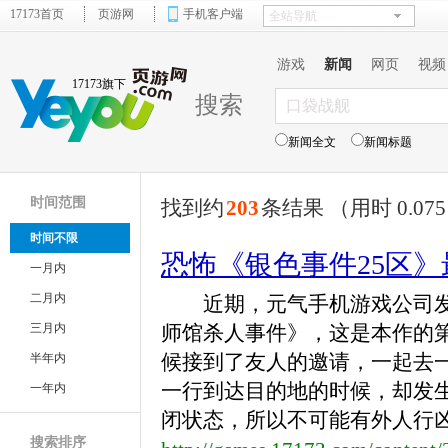
17173首页
页游网
手机客户端
游戏
新闻
网页
视频
17173旗下
搜索
新闻全文
新闻标题
时间范围
找到约
203
条结果 （用时 0.07
时间不限
恐怖《银色事件25区
一月内
二月内
近期，元气手机游戏公司发布
三月内
师馆杀人事件》，这是本作的
候接到了友人的邀请，一起去
半年内
一行到达目的地的时候，却发
一年内
闭状态，所以不可能有外人行凶的
搜索排序