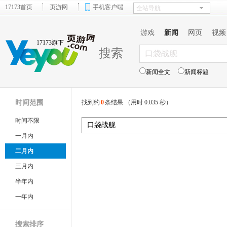
17173首页
页游网
手机客户端
游戏
新闻
网页
视频
17173旗下
搜索
新闻全文
新闻标题
时间范围
找到约
0
条结果 （用时 0.035 秒）
时间不限
一月内
二月内
三月内
半年内
一年内
搜索排序