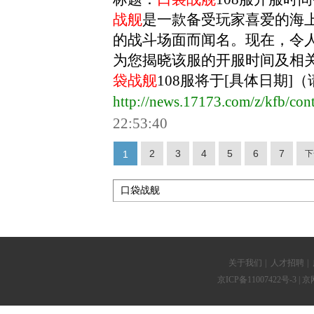
战舰
是一款备受玩家喜爱的海
的战斗场面而闻名。现在，令
为您揭晓该服的开服时间及相关
袋战舰
108服将于[具体日期]（
http://news.17173.com/z/kfb/co
22:53:40
2
3
4
5
6
7
1
下
关于我们
|
人才招聘
|
京ICP备11007422号-3
| 京