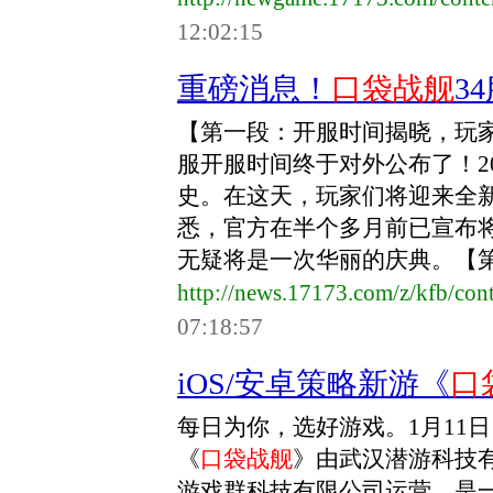
12:02:15
重磅消息！
口袋战舰
3
【第一段：开服时间揭晓，玩
服开服时间终于对外公布了！2
史。在这天，玩家们将迎来全
悉，官方在半个多月前已宣布将
无疑将是一次华丽的庆典。【第二
http://news.17173.com/z/kfb/co
07:18:57
iOS/安卓策略新游《
口
每日为你，选好游戏。1月11日
《
口袋战舰
》由武汉潜游科技
游戏群科技有限公司运营，是一