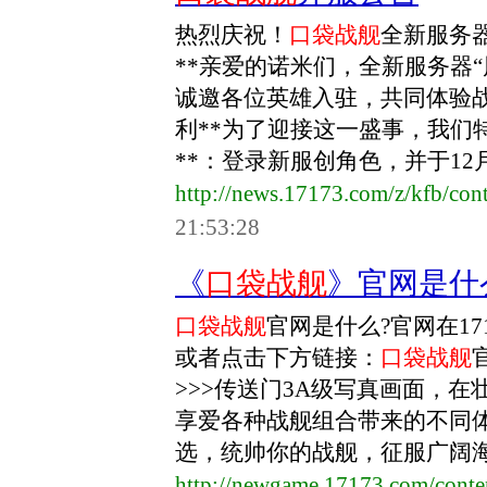
热烈庆祝！
口袋战舰
全新服务器
**亲爱的诺米们，全新服务器“风
诚邀各位英雄入驻，共同体验战
利**为了迎接这一盛事，我们特
**：登录新服创角色，并于12月2
http://news.17173.com/z/kfb/co
21:53:28
《
口袋战舰
》官网是什
口袋战舰
官网是什么?官网在1
或者点击下方链接：
口袋战舰
>>>传送门3A级写真画面，
享爱各种战舰组合带来的不同
选，统帅你的战舰，征服广阔海域
http://newgame.17173.com/cont