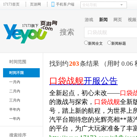
17173首页
页游网
手机客户端
游戏
新闻
网页
视频
17173旗下
搜索
新闻全文
新闻标题
时间范围
找到约
203
条结果 （用时 0.06
时间不限
口袋战舰
开服公告
一月内
二月内
全新起点，初心未改——
口袋
三月内
的激战与探索，
口袋战舰
全新
号，踏上新的航程，为世界上所
半年内
汽平台期待您的光辉亮相**蒸
一年内
的平台，为广大玩家准备了丰富的
搜索排序