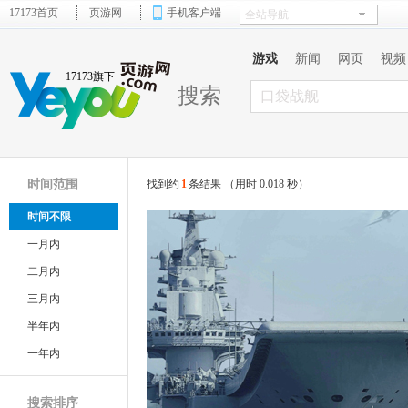
17173首页
页游网
手机客户端
游戏
新闻
网页
视频
17173旗下
搜索
时间范围
找到约
1
条结果 （用时 0.018 秒）
时间不限
一月内
二月内
三月内
半年内
一年内
搜索排序