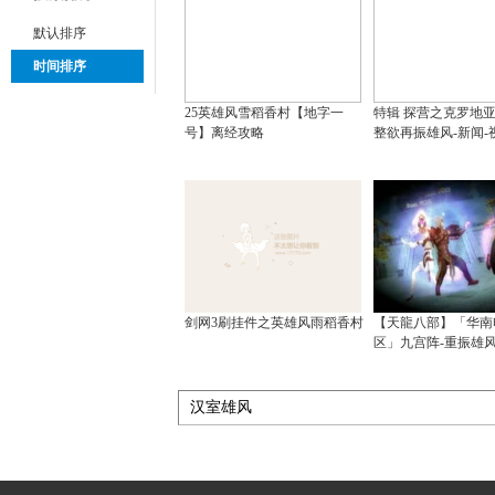
默认排序
时间排序
25英雄风雪稻香村【地字一
特辑 探营之克罗地
号】离经攻略
整欲再振雄风-新闻-
剑网3刷挂件之英雄风雨稻香村
【天龍八部】「华南
区」九宫阵-重振雄