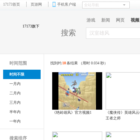
17173首页
页游网
手机客户端
游戏
新闻
网页
视频
17173旗下
搜索
时间范围
找到约
10
条结果 （用时 0.034 秒）
时间不限
一月内
二月内
三月内
半年内
《绝岭雄风》官方视频1
《魔侠传》英雄风云
王者之师
一年内
搜索排序