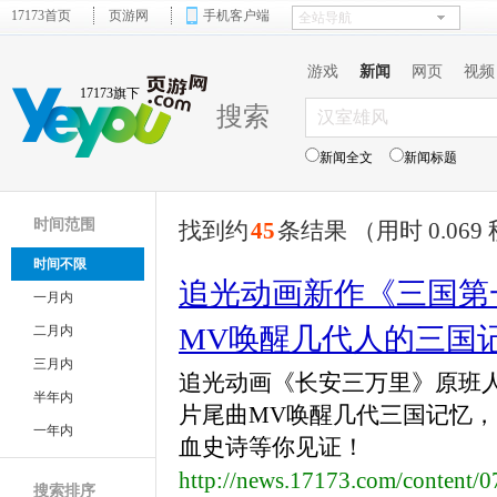
17173首页
页游网
手机客户端
游戏
新闻
网页
视频
17173旗下
搜索
新闻全文
新闻标题
时间范围
找到约
45
条结果 （用时 0.069
时间不限
追光动画新作《三国第
一月内
MV唤醒几代人的三国
二月内
三月内
追光动画《长安三万里》原班
半年内
片尾曲MV唤醒几代三国记忆，
一年内
血史诗等你见证！
http://news.17173.com/content/
搜索排序