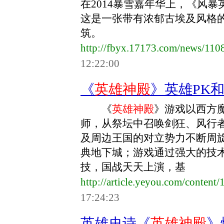
在2014暴雪嘉年华上，《风
这是一张带有浓郁古埃及风格
筑。
http://fbyx.17173.com/news/11
12:22:00
《
英雄神殿
》英雄PK
《
英雄神殿
》游戏以西方
师，从祭坛中召唤剑狂、风行
及周边王国的对立势力不断周
典地下城；游戏通过强大的技
技，国战天天上演，基
http://article.yeyou.com/conten
17:24:23
英雄史诗《
英雄神殿
》