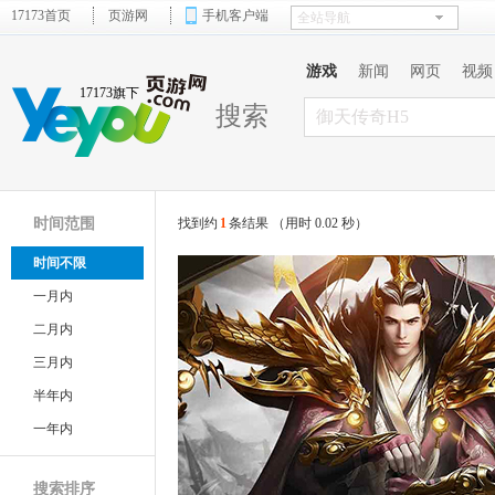
17173首页
页游网
手机客户端
游戏
新闻
网页
视频
17173旗下
搜索
时间范围
找到约
1
条结果 （用时 0.02 秒）
时间不限
一月内
二月内
三月内
半年内
一年内
搜索排序