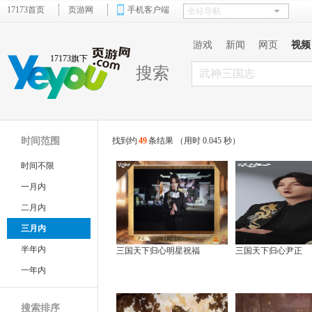
17173首页
页游网
手机客户端
游戏
新闻
网页
视频
17173旗下
搜索
时间范围
找到约
49
条结果 （用时 0.045 秒）
时间不限
一月内
二月内
三月内
半年内
三国天下归心明星祝福
三国天下归心尹正
一年内
搜索排序