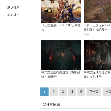
默认排序
时间排序
《三国盟战》 7/30 CBT正式开
《真・三国无双2 wit
放
复刻版》概览预告 _ Sta
Play
中式志怪搜打撤游戏《诡影藏
中式志怪搜打撤游戏
锋》首曝PV
锋》实机演示
2
3
4
5
1
下一页
末