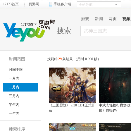
17173首页
页游网
手机客户端
游戏
新闻
网页
视频
17173旗下
搜索
时间范围
找到约
29
条结果 （用时 0.096 秒）
时间不限
一月内
二月内
三月内
半年内
《三国盟战》 7/30 CBT正式开
中式志怪搜打撤游戏
放
锋》首曝PV
一年内
搜索排序