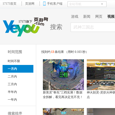
17173首页
页游网
手机客户端
游戏
新闻
网页
视频
17173旗下
搜索
时间范围
找到约
13
条结果 （用时 0.103 秒）
时间不限
一月内
二月内
三月内
半年内
新英灵“奉先”三档实测！数据
神火刻灵-灵炽火种
全拆解，看完再决定充不充！
点
一年内
搜索排序