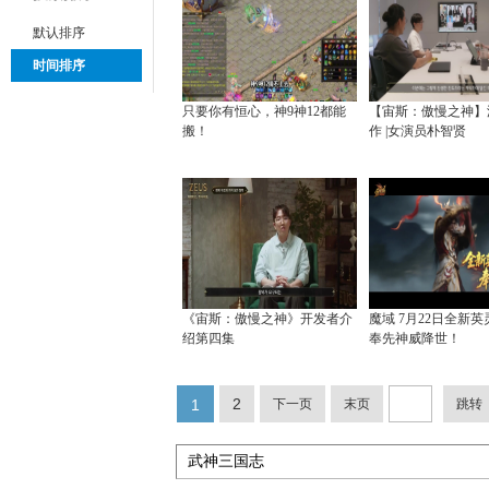
默认排序
时间排序
只要你有恒心，神9神12都能
【宙斯：傲慢之神】
搬！
作 |女演员朴智贤
《宙斯：傲慢之神》开发者介
魔域 7月22日全新
绍第四集
奉先神威降世！
2
1
下一页
末页
跳转