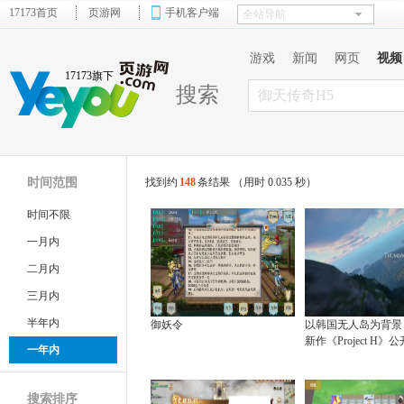
17173首页
页游网
手机客户端
游戏
新闻
网页
视频
17173旗下
搜索
时间范围
找到约
148
条结果 （用时 0.035 秒）
时间不限
一月内
二月内
三月内
半年内
御妖令
以韩国无人岛为背景 
新作《Project H》
一年内
搜索排序