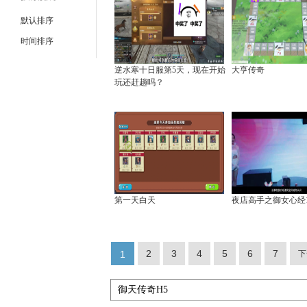
默认排序
时间排序
逆水寒十日服第5天，现在开始
大亨传奇
玩还赶趟吗？
第一天白天
夜店高手之御女心经
2
3
4
5
6
7
1
下