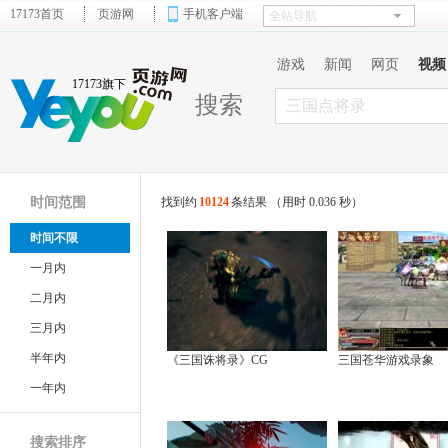
17173首页
页游网
手机客户端
游戏
新闻
网页
视频
17173旗下
搜索
时间范围
找到约
10124
条结果 （用时 0.036 秒）
时间不限
一月内
二月内
三月内
半年内
《三国诛将录》CG
三国苍华游戏录象
一年内
搜索排序