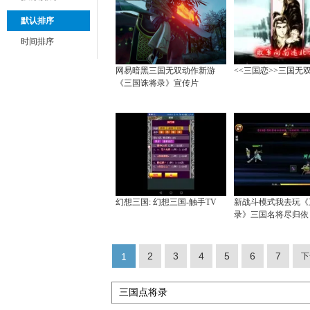
默认排序
时间排序
网易暗黑三国无双动作新游
<<三国恋>>三国无
《三国诛将录》宣传片
幻想三国: 幻想三国-触手TV
新战斗模式我去玩《
录》三国名将尽归依
2
3
4
5
6
7
1
下