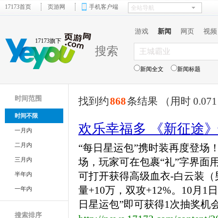
17173首页
页游网
手机客户端
游戏
新闻
网页
视频
17173旗下
搜索
新闻全文
新闻标题
时间范围
找到约
868
条结果 （用时 0.07
时间不限
欢乐幸福多 《新征途
一月内
二月内
“每日星运包”携时装再度登场
三月内
场，玩家可在包裹“礼”字界面用
可打开获得高级血衣-白云装（男
半年内
量+10万，双攻+12%。10月1
一年内
日星运包”即可获得1次抽奖机会.
搜索排序