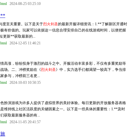
shtml
2024-08-25 03:25:10
**
参与度至关重要。以下是关于
烈火剑圣
的最新开服详细资讯：1.**了解新区开通时
是极有价值的。玩家可以依据这一信息合理安排自己的在线游戏时间，以便把握
址更新**获取最新的...
shtml
2024-12-05 11:46:21
热情高涨，纷纷投身于激烈的战斗之中。开服活动丰富多彩，不仅有多重奖励等
的战场。二、冲榜奖励在《
烈火剑圣
》中，实力选手们都渴望一较高下，争当排
参与，冲榜前三名更...
shtml
2024-10-03 10:50:35
角色扮演游戏为许多人提供了虚拟世界的美好体验。每日更新的开放服务器表格
是维持线上社区活跃度的关键因素之一。以下是一些具体的重要性：1.**及时
们获取最新服务器的有...
shtml
2024-11-05 20:41:57
之旅