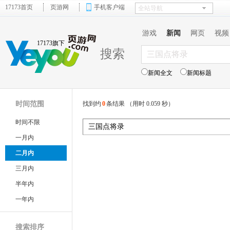
17173首页
页游网
手机客户端
游戏
新闻
网页
视频
17173旗下
搜索
新闻全文
新闻标题
时间范围
找到约
0
条结果 （用时 0.059 秒）
时间不限
一月内
二月内
三月内
半年内
一年内
搜索排序