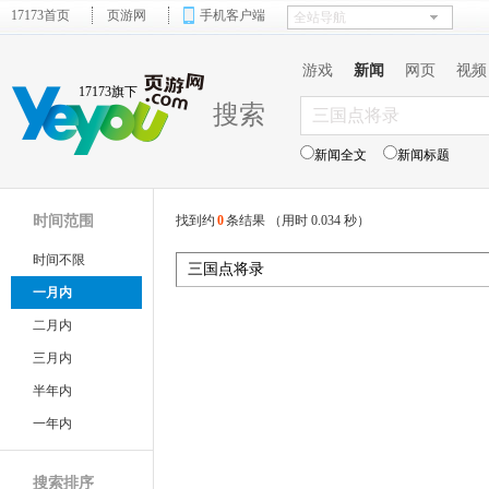
17173首页
页游网
手机客户端
游戏
新闻
网页
视频
17173旗下
搜索
新闻全文
新闻标题
时间范围
找到约
0
条结果 （用时 0.034 秒）
时间不限
一月内
二月内
三月内
半年内
一年内
搜索排序