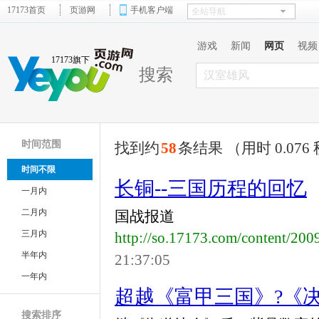
17173首页
页游网
手机客户端
游戏
新闻
网页
视频
17173旗下
搜索
时间范围
找到约
58
条结果 （用时 0.076
时间不限
长铜--三国历程的回忆
一月内
二月内
国战报道
三月内
http://so.17173.com/content/20
半年内
21:37:05
一年内
超越《富甲三国》?《
搜索排序