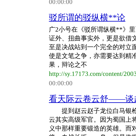
00:00:00
驳所谓的驳纵横**论
广2小号在《驳所谓纵横**》
证外、扭曲事实外，更是欲借
至是决战站到一个完全的对立
使是文笔之争，亦需要达到精
果，辩论之不
http://sy.17173.com/content/20
00:00:00
看天际云卷云舒――谈
提到赵云赵子龙位白马银枪
云其实高级军官。因为蜀国上
义中那样重要锻造的英雄。而