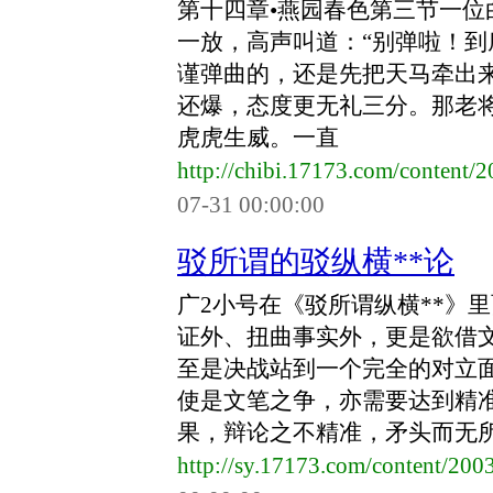
第十四章•燕园春色第三节一
一放，高声叫道：“别弹啦！
谨弹曲的，还是先把天马牵出
还爆，态度更无礼三分。那老
虎虎生威。一直
http://chibi.17173.com/content
07-31 00:00:00
驳所谓的驳纵横**论
广2小号在《驳所谓纵横**》
证外、扭曲事实外，更是欲借
至是决战站到一个完全的对立
使是文笔之争，亦需要达到精
果，辩论之不精准，矛头而无所指
http://sy.17173.com/content/20