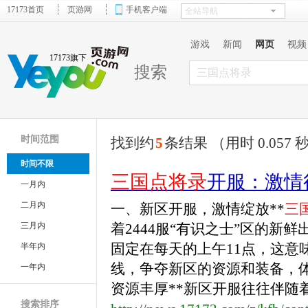
17173首页
页游网
手机客户端
游戏
新闻
网页
视频
17173旗下
搜索
时间范围
找到约
5
条结果 （用时 0.057 
时间不限
三国点将录
开服：激情
一月内
二月内
一、新区开服，激情绽放**
三
三月内
着2444服“有识之士”区的
固定在每天的上午11点，这意
半年内
线，争夺新区的资源和装备，体
一年内
资源丰厚**新区开服往往伴随着丰
搜索排序