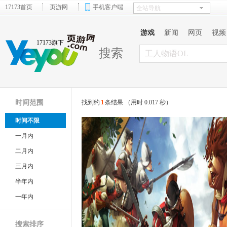
17173首页
页游网
手机客户端
游戏
新闻
网页
视频
17173旗下
搜索
时间范围
找到约
1
条结果 （用时 0.017 秒）
时间不限
一月内
二月内
三月内
半年内
一年内
搜索排序